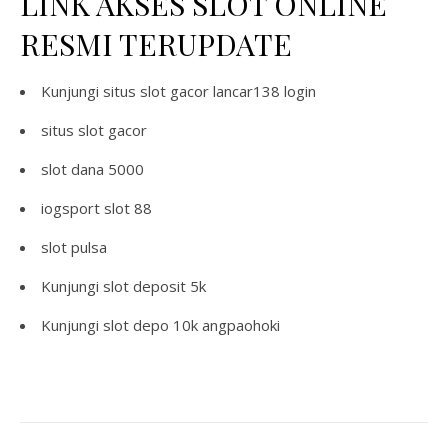
LINK AKSES SLOT ONLINE
RESMI TERUPDATE
Kunjungi situs
slot gacor lancar138 login
situs slot gacor
slot dana 5000
iogsport slot 88
slot pulsa
Kunjungi
slot deposit 5k
Kunjungi
slot depo 10k angpaohoki