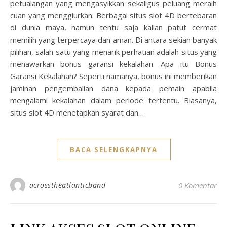
petualangan yang mengasyikkan sekaligus peluang meraih
cuan yang menggiurkan. Berbagai situs slot 4D bertebaran
di dunia maya, namun tentu saja kalian patut cermat
memilih yang terpercaya dan aman. Di antara sekian banyak
pilihan, salah satu yang menarik perhatian adalah situs yang
menawarkan bonus garansi kekalahan. Apa itu Bonus
Garansi Kekalahan? Seperti namanya, bonus ini memberikan
jaminan pengembalian dana kepada pemain apabila
mengalami kekalahan dalam periode tertentu. Biasanya,
situs slot 4D menetapkan syarat dan…
BACA SELENGKAPNYA
acrosstheatlanticband
0 Komentar