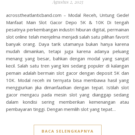
Agustus 2, 2025
acrosstheatlanticband.com – Modal Receh, Untung Gede!
Manfaat Main Slot Gacor Depo 5K & 10K Di tengah
pesatnya perkembangan industri hiburan digital, permainan
slot online telah menjelma menjadi salah satu pilihan favorit
banyak orang. Daya tarik utamanya bukan hanya karena
mudah dimainkan, tetapi juga karena adanya peluang
menang yang besar, bahkan dengan modal yang sangat
kecil. Salah satu tren yang kini sedang populer di kalangan
pemain adalah bermain slot gacor dengan deposit 5K dan
10K. Modal receh ini ternyata bisa membawa hasil yang
menggiurkan jika dimanfaatkan dengan tepat. Istilah slot
gacor mengacu pada mesin slot yang dianggap sedang
dalam kondisi sering memberikan kemenangan atau
pembayaran tinggi. Dengan memilih slot yang tepat…
BACA SELENGKAPNYA