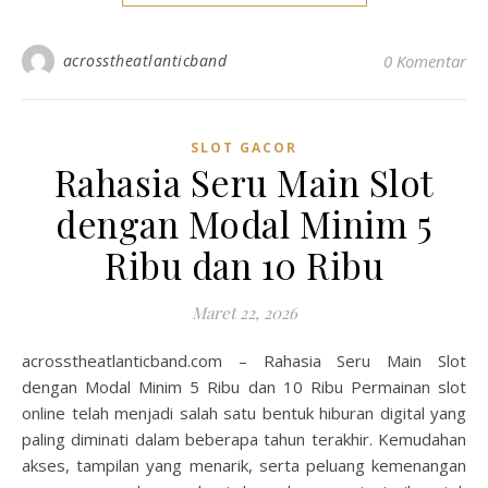
acrosstheatlanticband
0 Komentar
SLOT GACOR
Rahasia Seru Main Slot
dengan Modal Minim 5
Ribu dan 10 Ribu
Maret 22, 2026
acrosstheatlanticband.com – Rahasia Seru Main Slot
dengan Modal Minim 5 Ribu dan 10 Ribu Permainan slot
online telah menjadi salah satu bentuk hiburan digital yang
paling diminati dalam beberapa tahun terakhir. Kemudahan
akses, tampilan yang menarik, serta peluang kemenangan