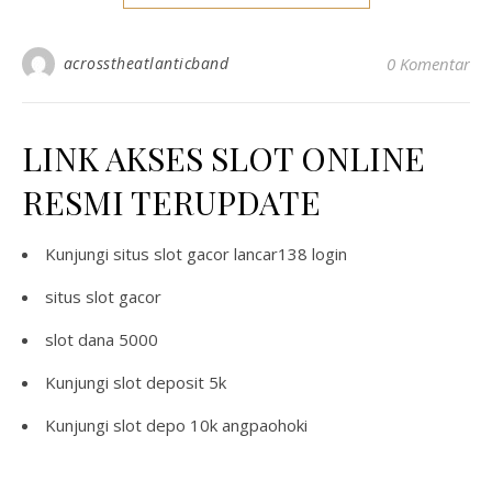
acrosstheatlanticband
0 Komentar
LINK AKSES SLOT ONLINE
RESMI TERUPDATE
Kunjungi situs
slot gacor lancar138 login
situs slot gacor
slot dana 5000
Kunjungi
slot deposit 5k
Kunjungi
slot depo 10k angpaohoki