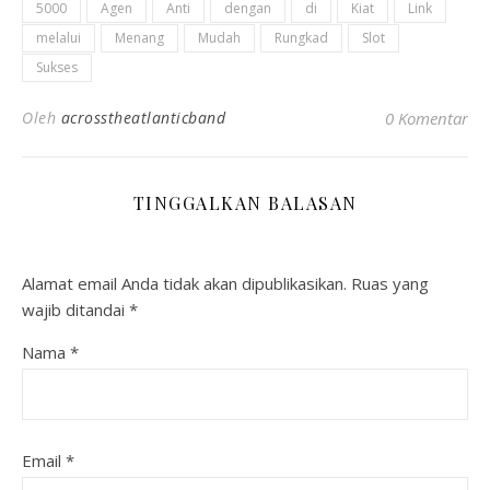
5000
Agen
Anti
dengan
di
Kiat
Link
melalui
Menang
Mudah
Rungkad
Slot
Sukses
Oleh
acrosstheatlanticband
0 Komentar
TINGGALKAN BALASAN
Alamat email Anda tidak akan dipublikasikan.
Ruas yang
wajib ditandai
*
Nama
*
Email
*