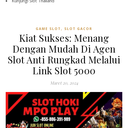
Kunjungi
Slot Thailand
,
GAME SLOT
SLOT GACOR
Kiat Sukses: Menang
Dengan Mudah Di Agen
Slot Anti Rungkad Melalui
Link Slot 5000
Maret 20, 2024