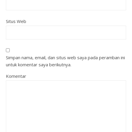
Situs Web
Simpan nama, email, dan situs web saya pada peramban ini
untuk komentar saya berikutnya.
Komentar