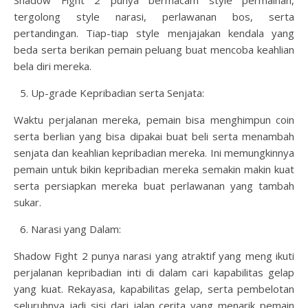
Shadow Fight 2 punya bermacam style permainan,
tergolong style narasi, perlawanan bos, serta
pertandingan. Tiap-tiap style menjajakan kendala yang
beda serta berikan pemain peluang buat mencoba keahlian
bela diri mereka.
Up-grade Kepribadian serta Senjata:
Waktu perjalanan mereka, pemain bisa menghimpun coin
serta berlian yang bisa dipakai buat beli serta menambah
senjata dan keahlian kepribadian mereka. Ini memungkinnya
pemain untuk bikin kepribadian mereka semakin makin kuat
serta persiapkan mereka buat perlawanan yang tambah
sukar.
Narasi yang Dalam:
Shadow Fight 2 punya narasi yang atraktif yang meng ikuti
perjalanan kepribadian inti di dalam cari kapabilitas gelap
yang kuat. Rekayasa, kapabilitas gelap, serta pembelotan
seluruhnya jadi sisi dari jalan cerita yang menarik pemain