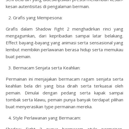
kesan autentisitas di pengalaman bermain.
Grafis yang Mempesona:
Grafis dalam Shadow Fight 2 menghadirkan rinci yang
mengagumkan, dari kepribadian sampai latar belakang.
Effect bayang-bayang yang animasi serta sensasional yang
lembut membikin perlawanan berasa hidup serta memukau
buat pemain.
Bermacam Senjata serta Keahlian:
Permainan ini menjajakan bermacam ragam senjata serta
keahlian bela diri yang bisa diraih serta terkuasai oleh
pemain. Dimulai dengan pedang serta kapak sampai
tombak serta klawu, pemain punya banyak terdapat pilihan
buat menyerasikan type permainan mereka.
Style Perlawanan yang Bermacam: