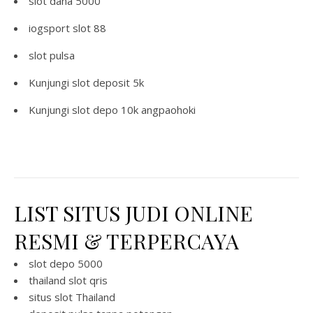
slot dana 5000
iogsport slot 88
slot pulsa
Kunjungi
slot deposit 5k
Kunjungi
slot depo 10k angpaohoki
LIST SITUS JUDI ONLINE
RESMI & TERPERCAYA
slot depo 5000
thailand slot qris
situs slot Thailand