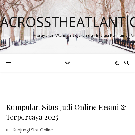
ACROSSTHEATLANTI
Merayakan Warisan: Sejarah dan Evolusi Permainan V
Kumpulan Situs Judi Online Resmi &
Terpercaya 2025
Kunjungi
Slot Online