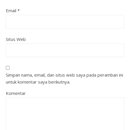
Email
*
Situs Web
Simpan nama, email, dan situs web saya pada peramban ini
untuk komentar saya berikutnya.
Komentar